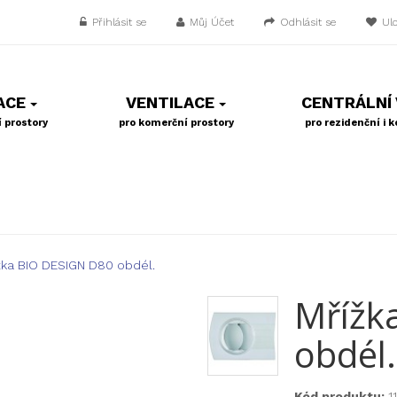
Přihlásit se
Můj Účet
Odhlásit se
Ul
ACE
VENTILACE
CENTRÁLNÍ
 prostory
pro komerční prostory
pro rezidenční i 
žka BIO DESIGN D80 obdél.
Mřížk
obdél.
Kód produktu:
1