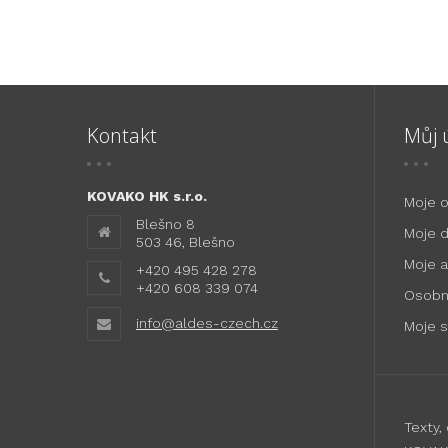
Kontakt
Můj 
KOVAKO HK s.r.o.
Moje 
Blešno 8
Moje 
503 46, Blešno
Moje 
+420 495 428 278
+420 608 339 074
Osobn
info@aldes-czech.cz
Moje 
Texty,