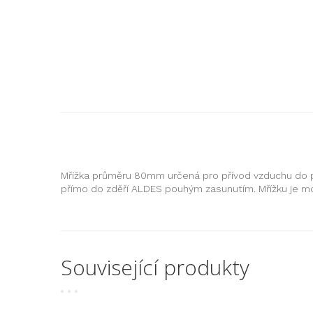
Mřížka průměru 80mm určená pro přívod vzduchu do p
přímo do zděří ALDES pouhým zasunutím. Mřížku je mož
Související produkty