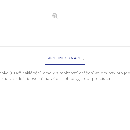
VÍCE INFORMACÍ
okojů. Dvě naklápěcí lamely s možností otáčení kolem osy pro j
né ve zděři libovolně natáčet i lehce vyjmout pro čištění.