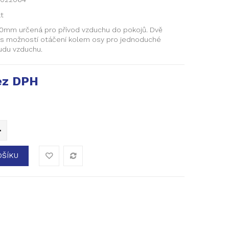
t
0mm určená pro přívod vzduchu do pokojů. Dvě
 s možností otáčení kolem osy pro jednoduché
udu vzduchu.
z DPH
OŠÍKU