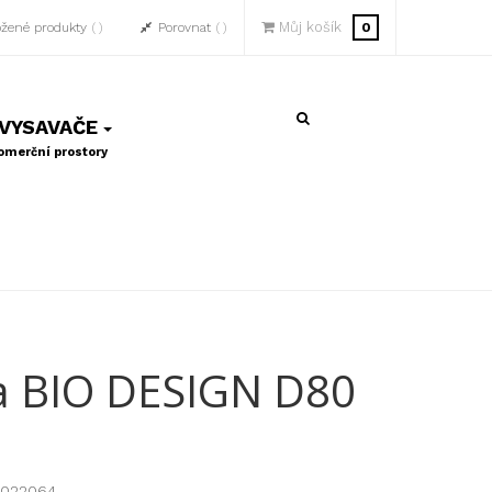
Můj košík
ožené produkty
Porovnat
0
 VYSAVAČE
komerční prostory
a BIO DESIGN D80
1022064