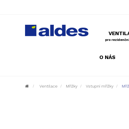
VENTIL
pro rezidenční
O NÁS
>
Ventilace
>
Mřížky
>
Vstupní mřížky
>
Mří