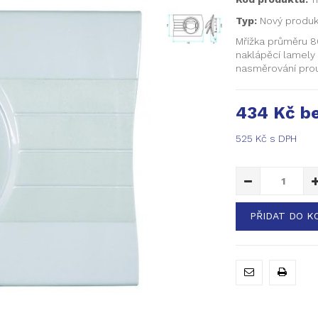
Typ:
Nový produk
Mřížka průměru 8
naklápěcí lamely
nasměrování pro
434 Kč
be
525 Kč
s DPH
PŘIDAT DO K