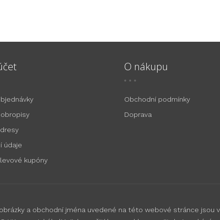
účet
O nákupu
objednávky
Obchodní podmínky
dobropisy
Doprava
adresy
í údaje
slevové kupóny
 obrázky a obchodní jména uvedené na této webové stránce jsou v